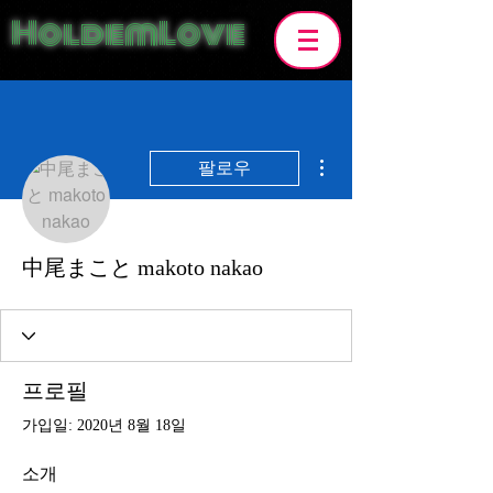
HoldemLove
더보기
팔로우
中尾まこと makoto nakao
프로필
가입일: 2020년 8월 18일
소개